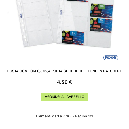
BUSTA CON FORI 8,5X5,4 PORTA SCHEDE TELEFONO IN NATURENE
Prezzo
4,30
€
AGGIUNGI AL CARRELLO
Elementi da
1
a
7
di 7 - Pagina
1
/1