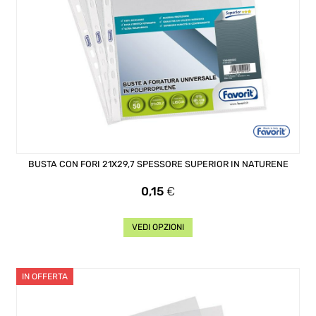
BUSTA CON FORI 21X29,7 SPESSORE SUPERIOR IN NATURENE
Prezzo
0,15
€
VEDI OPZIONI
IN OFFERTA