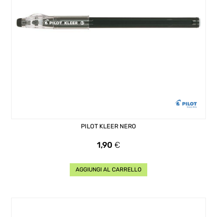
PILOT KLEER NERO
Prezzo
1,90
€
AGGIUNGI AL CARRELLO