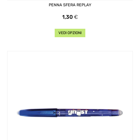
PENNA SFERA REPLAY
Prezzo
1,30
€
VEDI OPZIONI