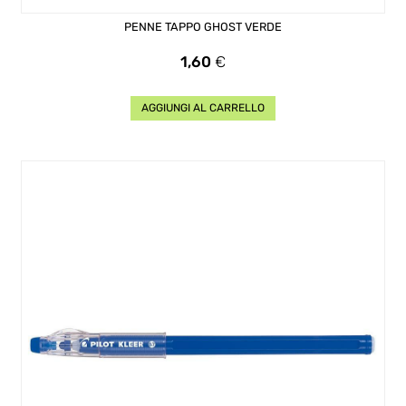
PENNE TAPPO GHOST VERDE
Prezzo
1,60
€
AGGIUNGI AL CARRELLO