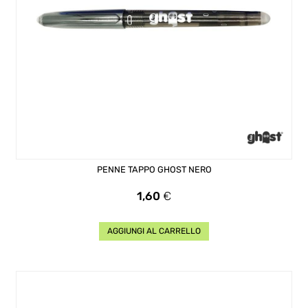
PENNE TAPPO GHOST NERO
Prezzo
1,60
€
AGGIUNGI AL CARRELLO