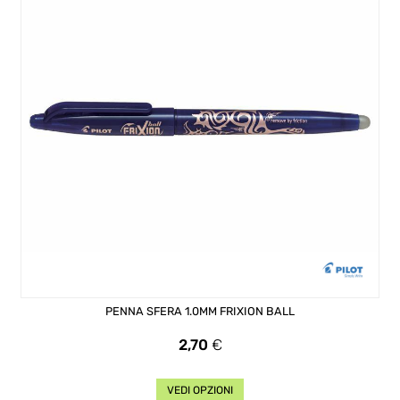
PENNA SFERA 1.0MM FRIXION BALL
Prezzo
2,70
€
VEDI OPZIONI