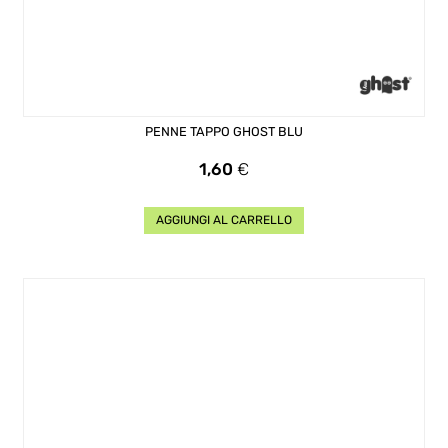
PENNE TAPPO GHOST BLU
Prezzo
1,60
€
AGGIUNGI AL CARRELLO