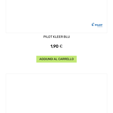
PILOT KLEER BLU
Prezzo
1,90
€
AGGIUNGI AL CARRELLO