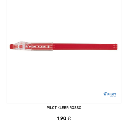
PILOT KLEER ROSSO
Prezzo
1,90
€