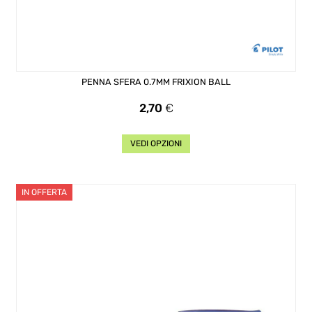
PENNA SFERA 0.7MM FRIXION BALL
Prezzo
2,70
€
VEDI OPZIONI
IN OFFERTA