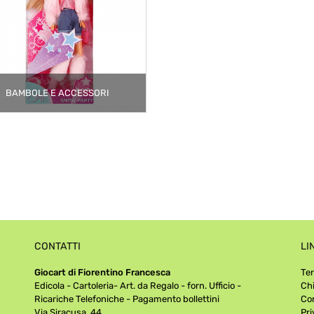
BAMBOLE E ACCESSORI
CONTATTI
LI
Giocart di Fiorentino Francesca
Ter
Edicola - Cartoleria- Art. da Regalo - forn. Ufficio -
Ch
Ricariche Telefoniche - Pagamento bollettini
Con
Via Siracusa, 44
Pri