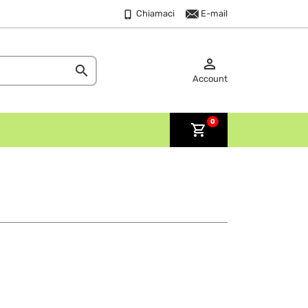
Chiamaci
E-mail


Account
0
shopping_cart