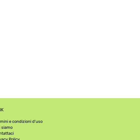
NK
mini e condizioni d'uso
i siamo
tattaci
vacy Policy