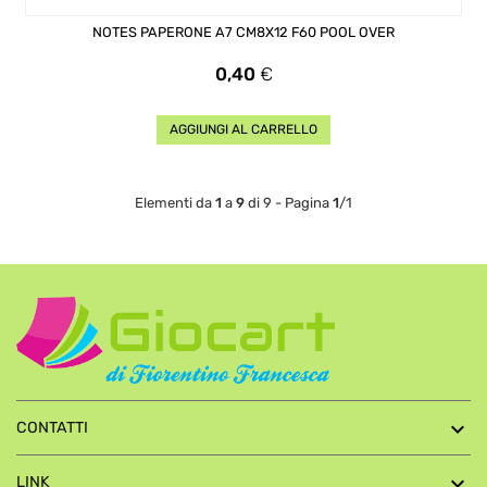
NOTES PAPERONE A7 CM8X12 F60 POOL OVER
Prezzo
0,40
€
AGGIUNGI AL CARRELLO
Elementi da
1
a
9
di 9 - Pagina
1
/1

CONTATTI

LINK