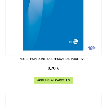
NOTES PAPERONE A5 CM15X21 F60 POOL OVER
Prezzo
0,70
€
AGGIUNGI AL CARRELLO