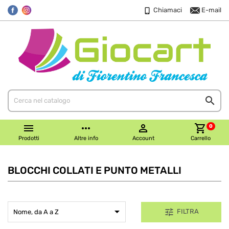
Chiamaci
E-mail


more_horiz

shopping_cart
0
Prodotti
Altre info
Account
Carrello
BLOCCHI COLLATI E PUNTO METALLI

tune
FILTRA
Nome, da A a Z