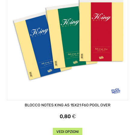
BLOCCO NOTES KING A5 15X21 F60 POOL OVER
Prezzo
0,80
€
VEDI OPZIONI