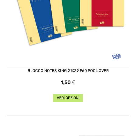
BLOCCO NOTES KING 21X29 F60 POOL OVER
Prezzo
1,50
€
VEDI OPZIONI