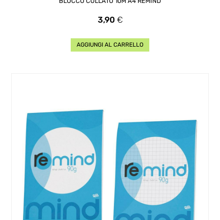
BLOCCO COLLATO 10M A4 REMIND
Prezzo
3,90
€
AGGIUNGI AL CARRELLO