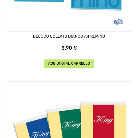
BLOCCO COLLATO BIANCO A4 REMIND
Prezzo
3,90
€
AGGIUNGI AL CARRELLO