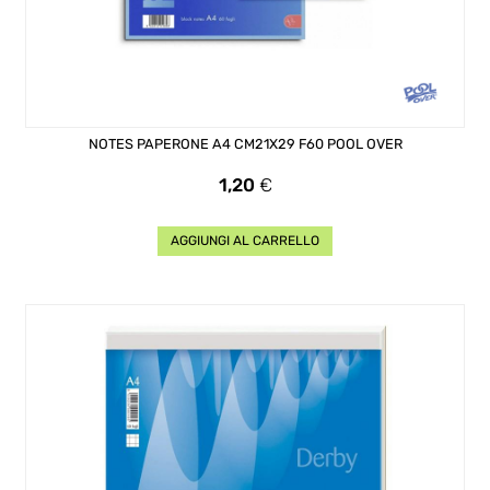
NOTES PAPERONE A4 CM21X29 F60 POOL OVER
Prezzo
1,20
€
AGGIUNGI AL CARRELLO