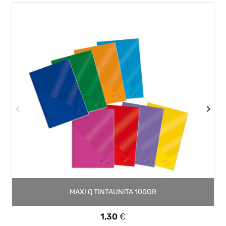
MAXI Q TINTAUNITA 100GR
Prezzo
1,30
€